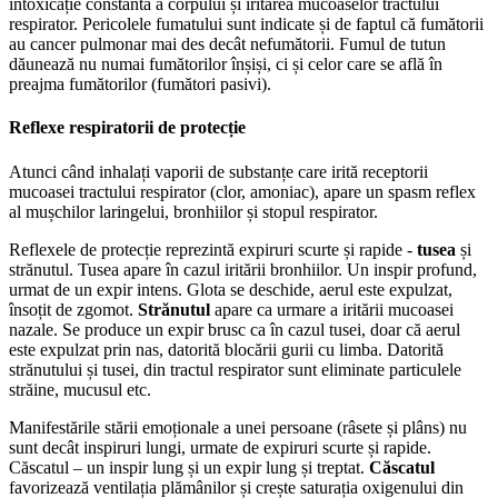
intoxicație constantă a corpului și iritarea mucoaselor tractului
respirator. Pericolele fumatului sunt indicate și de faptul că fumătorii
au cancer pulmonar mai des decât nefumătorii. Fumul de tutun
dăunează nu numai fumătorilor înșiși, ci și celor care se află în
preajma fumătorilor (fumători pasivi).
Reflexe respiratorii de protecție
Atunci când inhalați vaporii de substanțe care irită receptorii
mucoasei tractului respirator (clor, amoniac), apare un spasm reflex
al mușchilor laringelui, bronhiilor și stopul respirator.
Reflexele de protecție reprezintă expiruri scurte și rapide -
tusea
și
strănutul. Tusea apare în cazul iritării bronhiilor. Un inspir profund,
urmat de un expir intens. Glota se deschide, aerul este expulzat,
însoțit de zgomot.
Strănutul
apare ca urmare a iritării mucoasei
nazale. Se produce un expir brusc ca în cazul tusei, doar că aerul
este expulzat prin nas, datorită blocării gurii cu limba. Datorită
strănutului și tusei, din tractul respirator sunt eliminate particulele
străine, mucusul etc.
Manifestările stării emoționale a unei persoane (râsete și plâns) nu
sunt decât inspiruri lungi, urmate de expiruri scurte și rapide.
Căscatul – un inspir lung și un expir lung și treptat.
Căscatul
favorizează ventilația plămânilor și crește saturația oxigenului din