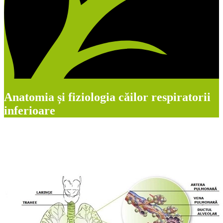
Anatomia și fiziologia căilor respiratorii
inferioare