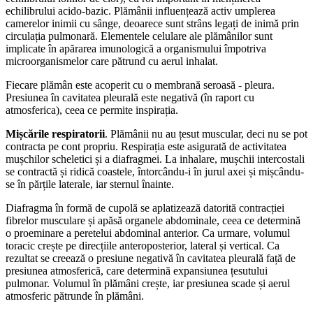
echilibrului acido-bazic. Plămânii influențează activ umplerea
camerelor inimii cu sânge, deoarece sunt strâns legați de inimă prin
circulația pulmonară. Elementele celulare ale plămânilor sunt
implicate în apărarea imunologică a organismului împotriva
microorganismelor care pătrund cu aerul inhalat.
Fiecare plămân este acoperit cu o membrană seroasă - pleura.
Presiunea în cavitatea pleurală este negativă (în raport cu
atmosferica), ceea ce permite inspirația.
Mișcările respiratorii
. Plămânii nu au țesut muscular, deci nu se pot
contracta pe cont propriu. Respirația este asigurată de activitatea
mușchilor scheletici și a diafragmei. La inhalare, mușchii intercostali
se contractă și ridică coastele, întorcându-i în jurul axei și mișcându-
se în părțile laterale, iar sternul înainte.
Diafragma în formă de cupolă se aplatizează datorită contracției
fibrelor musculare și apăsă organele abdominale, ceea ce determină
o proeminare a peretelui abdominal anterior. Ca urmare, volumul
toracic crește pe direcțiile anteroposterior, lateral și vertical. Ca
rezultat se creează o presiune negativă în cavitatea pleurală față de
presiunea atmosferică, care determină expansiunea țesutului
pulmonar. Volumul în plămâni crește, iar presiunea scade și aerul
atmosferic pătrunde în plămâni.