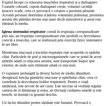
Expirul începe cu relaxarea mușchilor respiratori și a diafragmei.
Coastele coboară, cupola diafragmei crește, volumul cavității
toracice scade, ceea ce provoacă o creștere a presiunii pleurale.
Această presiune determina scăderea volumului pulmonar, presiunea
aerului din plămâni devine mai mare decât atmosferică și aerul este
eliminat în mediu.
Igiena sistemului respirator
constă în respirația corespunzătoare
prin nas, iar respirația corespunzătoare este posibilă cu dezvoltarea
corectă a toracelui, care se realizează prin exerciții fizice sistematice
în aer liber.
Membrana mucoasă a tractului respirator este acoperită cu epiteliu
ciliat. Particulele de praf și microorganismele care se prind de acest
epiteliu odată cu mișcarea aerului, sunt transportate înapoi spre
exterior, de unde sunt eliminate odată cu mucusul.
O expunere prelungită la diverși factori de mediu dăunători,
dereglează funcția glandelor mucoase și epiteliului ciliat, ceea ce
contribuie la dezvoltarea bolilor respiratorii. Pentru o viață
sănătoasă, este nevoie de aer curat. Este necesar să ventilați regulat
camera de zi dimineața și seara, să efectuați curățarea umedă și este
benefic să dormiți cu geamul deschis.
Un factor dăunător pentru sănătate este fumatul. Provoacă o