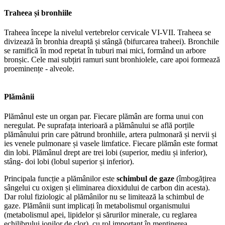
Traheea și bronhiile
Traheea începe la nivelul vertebrelor cervicale VI-VII. Traheea se
divizează în bronhia dreaptă și stângă (bifurcarea traheei). Bronchile
se ramifică în mod repetat în tuburi mai mici, formând un arbore
bronșic. Cele mai subțiri ramuri sunt bronhiolele, care apoi formează
proeminențe - alveole.
Plămânii
Plămânul este un organ par. Fiecare plămân are forma unui con
neregulat. Pe suprafața interioară a plămânului se află porțile
plămânului prin care pătrund bronhiile, artera pulmonară și nervii și
ies venele pulmonare și vasele limfatice. Fiecare plămân este format
din lobi. Plămânul drept are trei lobi (superior, mediu și inferior),
stâng- doi lobi (lobul superior și inferior).
Principala funcție a plămânilor este
schimbul de gaze
(îmbogățirea
sângelui cu oxigen și eliminarea dioxidului de carbon din acesta).
Dar rolul fiziologic al plămânilor nu se limitează la schimbul de
gaze. Plămânii sunt implicați în metabolismul organismului
(metabolismul apei, lipidelor și sărurilor minerale, cu reglarea
echilibrului ionilor de clor), cu rol important în menținerea