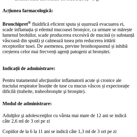
Acțiunea farmacologică:
®
Bronchipret
fluidifică eficient sputa și ușurează evacuarea ei,
scade inflamația și edemul mucoasei bronșice, ca urmare se mărește
lumenul brohiilor, scade producerea excesivă de mucină (o substanță
vâscoasă din spută) și calmează tusea prin reducerea iritării
receptorilor tusei. De asemenea, previne bronhospasmul și inhibă
creșterea celor mai frecvenți agenți patogeni ai bronșitei.
Indicații de administrare:
Pentru tratamentul afecţiunilor inflamatorii acute şi cronice ale
tractului respirator însoțite de tuse cu mucus vâscos și expectorație
dificilă (traheite, traheobronşite şi bronşite).
Modul de administrare:
Adulţilor şi adolescenţilor cu vârsta mai mare de 12 ani se indică
câte 2,6 ml de 3 ori pe zi
Copiilor de la 6 la 11 ani se indică câte 1,3 ml de 3 ori pe zi