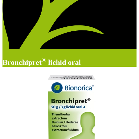
®
Bronchipret
lichid oral